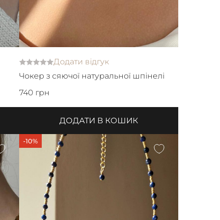
Додати відгук
Чокер з сяючої натуральної шпінелі
740 грн
ДОДАТИ В КОШИК
-10%