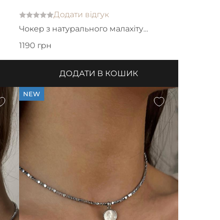
Додати відгук
Чокер з натурального малахіту
зкомпасом
1190 грн
ДОДАТИ В КОШИК
NEW