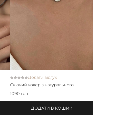
Додати відгук
Сяючий чокер з натурального
гематиту з колом
1090 грн
ДОДАТИ В КОШИК