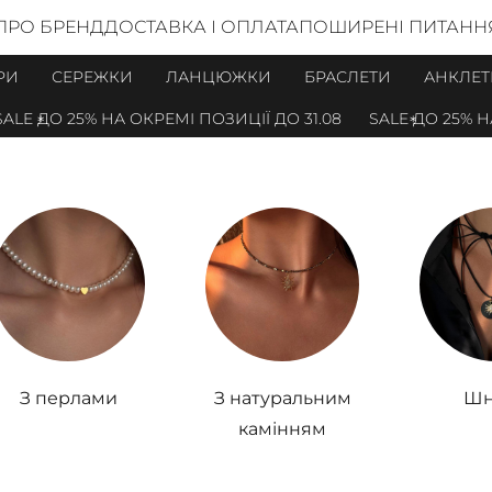
ПРО БРЕНД
ДОСТАВКА І ОПЛАТА
ПОШИРЕНІ ПИТАНН
РИ
СЕРЕЖКИ
ЛАНЦЮЖКИ
БРАСЛЕТИ
АНКЛЕТ
5% НА ОКРЕМІ ПОЗИЦІЇ ДО 31.08
SALE ДО 25% НА ОКРЕМІ 
м
З перлами
З натуральним
Шн
камінням