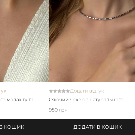
гук
Додати відгук
го малахіту та
Сяючий чокер з натурального
гематиту
950 грн
 В КОШИК
ДОДАТИ В КОШИК