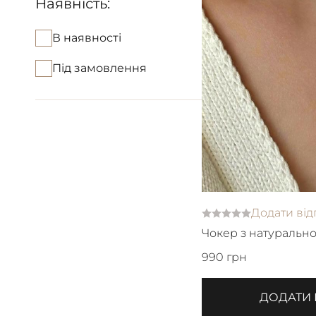
Наявність:
В наявності
Під замовлення
Додати від
Чокер з натурально
японського бісеру
990 грн
ДОДАТИ