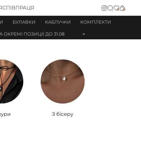
Я
СПІВПРАЦЯ
0
0
И
БУЛАВКИ
КАБЛУЧКИ
КОМПЛЕКТИ
ПОЗИЦІЇ ДО 31.08
ури
З бісеру