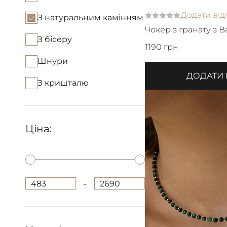
Додати від
З натуральним камінням
Чокер з гранату з 
З бісеру
1190 грн
Шнури
ДОДАТИ
З кришталю
Ціна:
-
483
2690