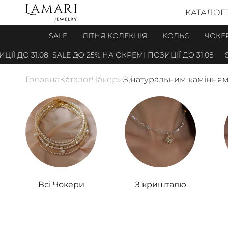
КАТАЛОГ
SALE
ЛІТНЯ КОЛЕКЦІЯ
КОЛЬЄ
ЧОКЕ
.08
SALE ДО 25% НА ОКРЕМІ ПОЗИЦІЇ ДО 31.08
SALE ДО 2
Головна
Каталог
Чокери
З натуральним каміння
Всі Чокери
З кришталю