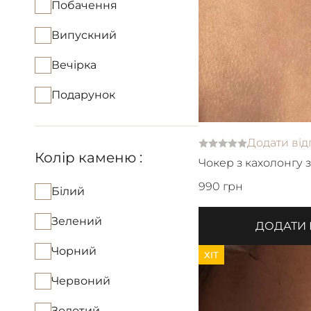
Побачення
Випускний
Вечірка
Подарунок
Додати від
Колір каменю :
Чокер з кахолонгу 
990 грн
Білий
Зелений
ДОДАТИ
Чорний
ХІТ
Червоний
Золотий