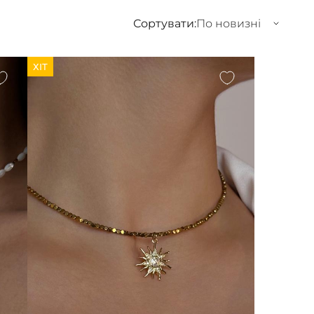
Сортувати:
По новизні
ХІТ