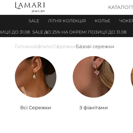
КАТАЛОГ
SALE
ЛІТНЯ КОЛЕКЦІЯ
КОЛЬЄ
ЧОКЕ
1.08
SALE ДО 25% НА ОКРЕМІ ПОЗИЦІЇ ДО 31.08
SALE ДО 
Головна
Каталог
Сережки
Базові сережки
Всі Сережки
З фіанітами