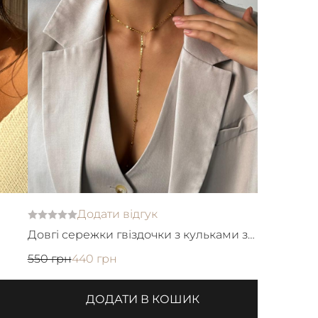
Додати відгук
Довгі сережки гвіздочки з кульками з
ювелірної сталі
550 грн
440 грн
ДОДАТИ В КОШИК