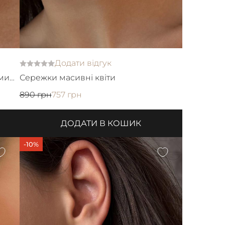
Додати відгук
ими
Сережки масивні квіти
890 грн
757 грн
ДОДАТИ В КОШИК
-10%