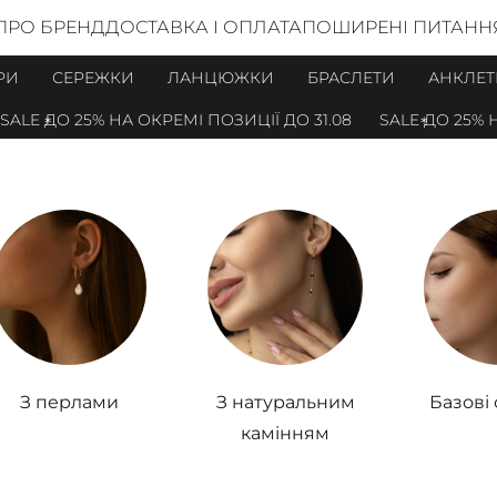
ПРО БРЕНД
ДОСТАВКА І ОПЛАТА
ПОШИРЕНІ ПИТАНН
РИ
СЕРЕЖКИ
ЛАНЦЮЖКИ
БРАСЛЕТИ
АНКЛЕТ
25% НА ОКРЕМІ ПОЗИЦІЇ ДО 31.08
SALE ДО 25% НА ОКРЕМІ
З перлами
З натуральним
Базові
камінням