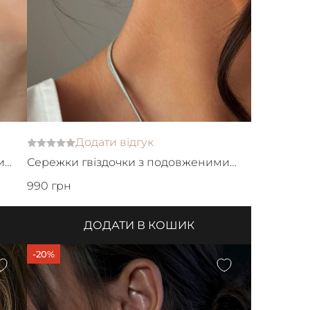
Додати відгук
и
Сережки гвіздочки з подовженими
підвісками
990 грн
ДОДАТИ В КОШИК
-20%