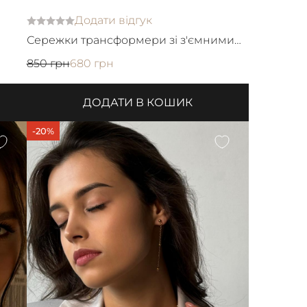
Додати відгук
Сережки трансформери зі з'ємними
звенами
850 грн
680 грн
ДОДАТИ В КОШИК
-20%