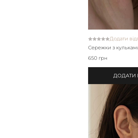
Додати від
Сережки з кулькам
ювелірної сталі
650 грн
ДОДАТИ