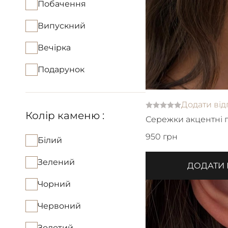
Побачення
Випускний
Вечірка
Подарунок
Додати від
Колір каменю :
Сережки акцентні г
950 грн
Білий
Зелений
ДОДАТИ
Чорний
Червоний
Золотий