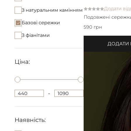
Додати від
З натуральним камінням
Подовжені сережки
Базові сережки
ювелірної сталі
590 грн
З фіанітами
ДОДАТИ
Ціна:
-
440
1090
Наявність: