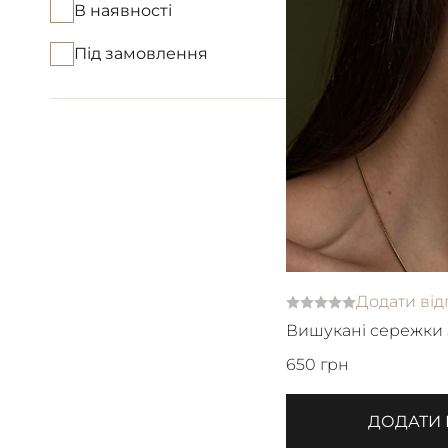
В наявності
Під замовлення
Додати від
Вишукані сережки 
ювелірної сталі
650 грн
ДОДАТИ