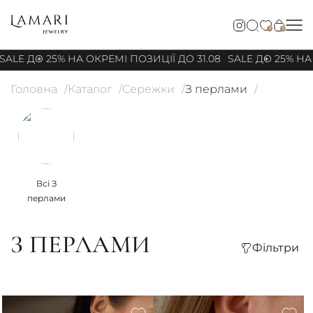
0
0
E ДО 25% НА ОКРЕМІ ПОЗИЦІЇ ДО 31.08
SALE ДО 25% НА ОК
Головна
Каталог
Сережки
З перлами
Всі З
перлами
З ПЕРЛАМИ
Фільтри