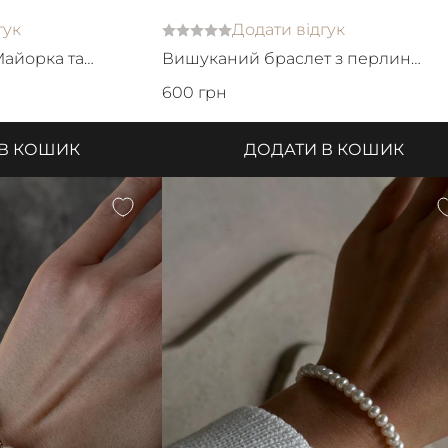
гук
Додати відгук
Майорка та
Вишуканий браслет з перлин
Майорка
600 грн
 В КОШИК
ДОДАТИ В КОШИК