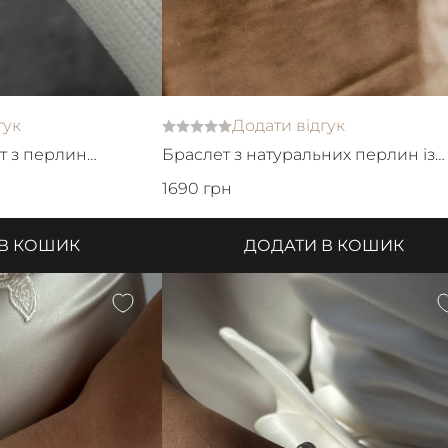
гук
Додати відгук
т з перлин
Браслет з натуральних перлин із
застібкою тогл у фіанітах
1690 грн
 В КОШИК
ДОДАТИ В КОШИК