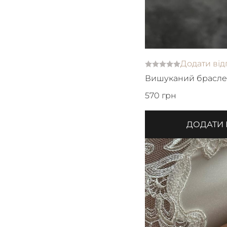
Додати від
Вишуканий брасле
Майорка
570 грн
ДОДАТИ