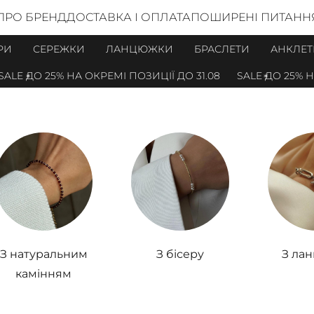
ПРО БРЕНД
ДОСТАВКА І ОПЛАТА
ПОШИРЕНІ ПИТАНН
РИ
СЕРЕЖКИ
ЛАНЦЮЖКИ
БРАСЛЕТИ
АНКЛЕТ
25% НА ОКРЕМІ ПОЗИЦІЇ ДО 31.08
SALE ДО 25% НА ОКРЕМ
З натуральним
З бісеру
З ла
камінням