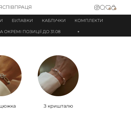
Я
СПІВПРАЦЯ
0
0
И
БУЛАВКИ
КАБЛУЧКИ
КОМПЛЕКТИ
І ПОЗИЦІЇ ДО 31.08
нцюжка
З кришталю