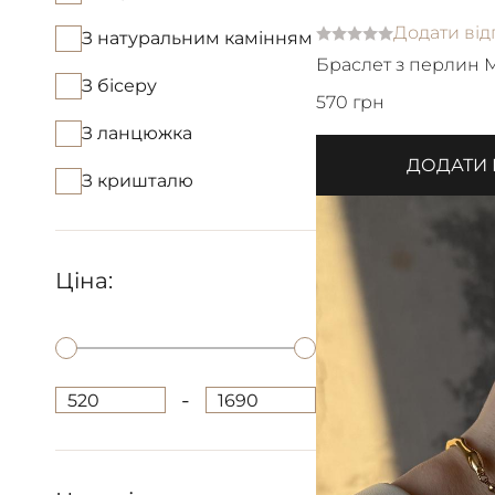
Додати від
З натуральним камінням
Браслет з перлин 
З бісеру
японського бісеру
570 грн
З ланцюжка
ДОДАТИ
З кришталю
Ціна:
-
520
1690