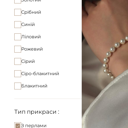
Срібний
Синій
Ліловий
Рожевий
Сірий
Сіро-блакитний
Блакитний
Тип прикраси :
З перлами