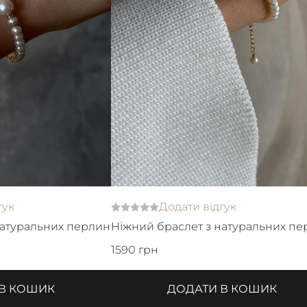
гук
Додати відгук
натуральних перлин
Ніжний браслет з натуральних п
1590 грн
 В КОШИК
ДОДАТИ В КОШИК