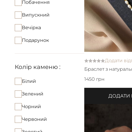
Побачення
Випускний
Вечірка
Подарунок
Додати від
Колір каменю :
Браслет з натураль
Вашою літерою
1450 грн
Білий
Зелений
ДОДАТИ
Чорний
Червоний
Золотий