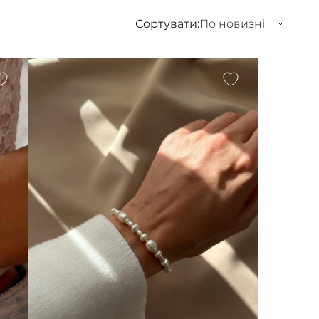
Сортувати:
По новизні