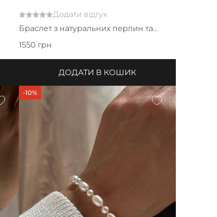
Додати відгук
Браслет з натуральних перлин та
японського бісеру
1550 грн
ДОДАТИ В КОШИК
-10%