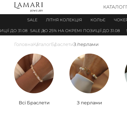
КАТАЛОГ
SALE
ЛІТНЯ КОЛЕКЦІЯ
КОЛЬЄ
ЧОКЕ
1.08
SALE ДО 25% НА ОКРЕМІ ПОЗИЦІЇ ДО 31.08
SALE ДО 
Головна
Каталог
Браслети
З перлами
Всі Браслети
З перлами