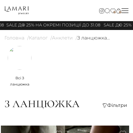
0
0
08
SALE ДО 25% НА ОКРЕМІ ПОЗИЦІЇ ДО 31.08
SALE ДО 25% 
Головна
Каталог
Анклети
З ланцюжка
Всі З
ланцюжка
З ЛАНЦЮЖКА
Фільтри