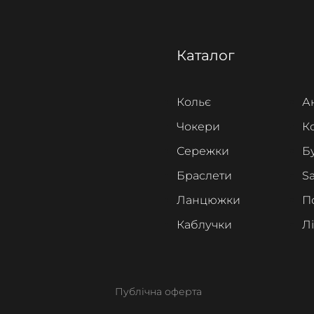
Каталог
Кольє
А
Чокери
К
Сережки
Б
Браслети
Sa
Ланцюжки
П
Каблучки
Л
Публічна оферта