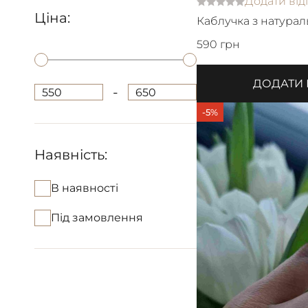
Додати від
Ціна:
Каблучка з натура
590 грн
ДОДАТИ
-
550
650
-5%
Наявність:
В наявності
Під замовлення