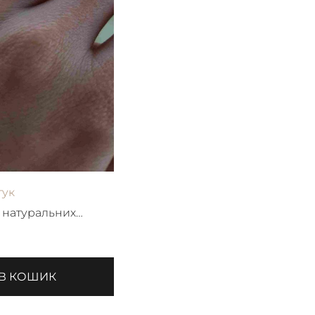
гук
з натуральних
 В КОШИК