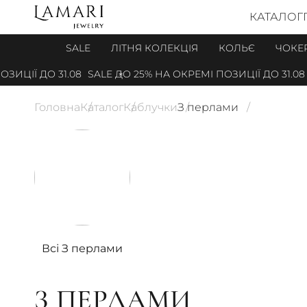
КАТАЛОГ
SALE
ЛІТНЯ КОЛЕКЦІЯ
КОЛЬЄ
ЧОКЕ
Ї ДО 31.08
SALE ДО 25% НА ОКРЕМІ ПОЗИЦІЇ ДО 31.08
SA
Головна
Каталог
Каблучки
З перлами
Всі З перлами
З ПЕРЛАМИ