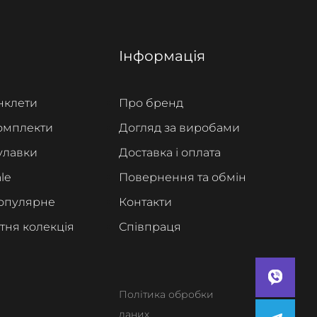
Інформація
нклети
Про бренд
омплекти
Догляд за виробами
улавки
Доставка і оплата
le
Повернення та обмін
опулярне
Контакти
ітня колекція
Співпраця
Політика обробки
даних