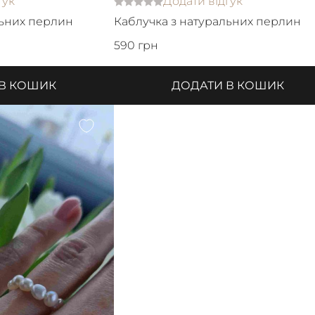
гук
Додати відгук
льних перлин
Каблучка з натуральних перлин
590 грн
 В КОШИК
ДОДАТИ В КОШИК