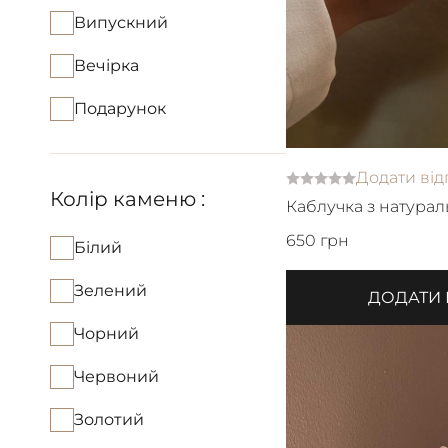
Випускний
Вечірка
Подарунок
Додати від
Колір каменю :
Каблучка з натурал
ланцюжком
650 грн
Білий
Зелений
ДОДАТИ
Чорний
Червоний
Золотий