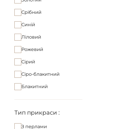
Срібний
Синій
Ліловий
Рожевий
Сірий
Сіро-блакитний
Блакитний
Тип прикраси :
З перлами