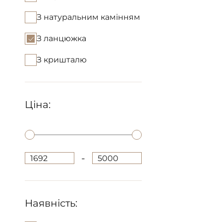
З натуральним камінням
З ланцюжка
З кришталю
Ціна:
-
1692
5000
Наявність: