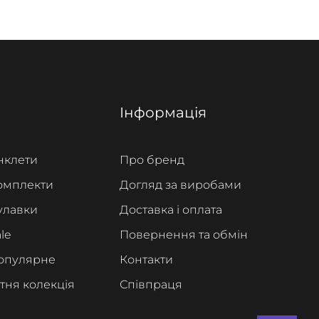
Інформація
нклети
Про бренд
омплекти
Догляд за виробами
улавки
Доставка і оплата
le
Повернення та обмін
опулярне
Контакти
ітня колекція
Співпраця