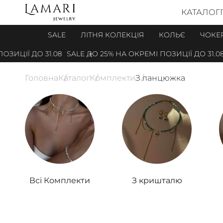
КАТАЛОГ
SALE
ЛІТНЯ КОЛЕКЦІЯ
КОЛЬЄ
ЧОКЕ
ЦІЇ ДО 31.08
SALE ДО 25% НА ОКРЕМІ ПОЗИЦІЇ ДО 31.08
Головна
Каталог
Комплекти
З ланцюжка
Всі Комплекти
З кришталю