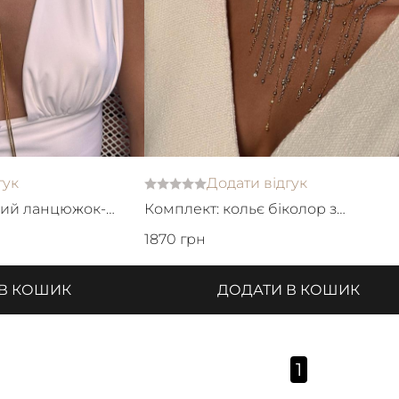
гук
Додати відгук
ний ланцюжок-
Комплект: кольє біколор з
и
ланцюжками та базові сережки
1870 грн
 В КОШИК
ДОДАТИ В КОШИК
1