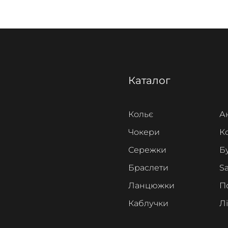
Каталог
Кольє
А
Чокери
К
Сережки
Б
Браслети
Sa
Ланцюжки
П
Каблучки
Л