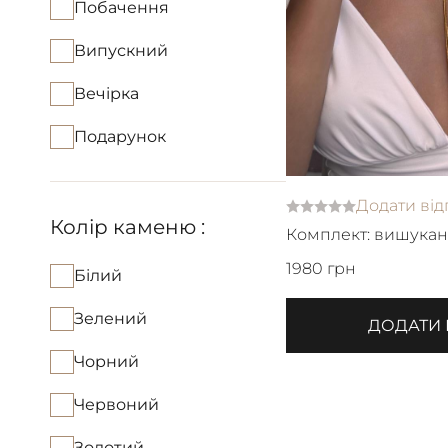
Побачення
Випускний
Вечірка
Подарунок
Додати від
Колір каменю :
Комплект: вишука
краватка та сережк
1980 грн
Білий
Зелений
ДОДАТИ
Чорний
Червоний
Золотий