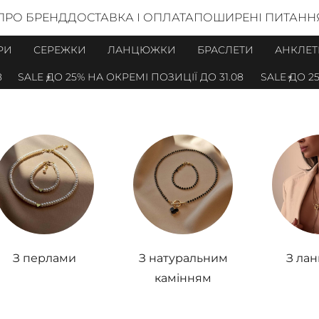
ПРО БРЕНД
ДОСТАВКА І ОПЛАТА
ПОШИРЕНІ ПИТАНН
РИ
СЕРЕЖКИ
ЛАНЦЮЖКИ
БРАСЛЕТИ
АНКЛЕТ
SALE ДО 25% НА ОКРЕМІ ПОЗИЦІЇ ДО 31.08
SALE ДО 25% 
З перлами
З натуральним
З ла
камінням