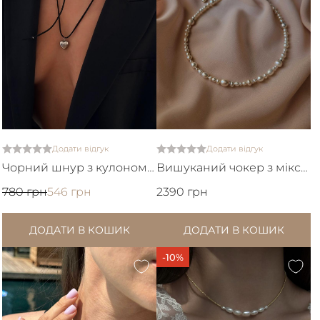
Додати відгук
Додати відгук
Чорний шнур з кулоном
Вишуканий чокер з міксу
серце
різних натуральних
780 грн
546 грн
2390 грн
перлин
ДОДАТИ В КОШИК
ДОДАТИ В КОШИК
-10%