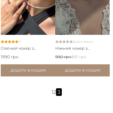
(1)
Додати відгук
Сяючий чокер з
Ніжний чокер з
натуральних перлин
японського бісеру та
1990 грн
990 грн
891 грн
натуральних перлин
ДОДАТИ В КОШИК
ДОДАТИ В КОШИК
1
2
3