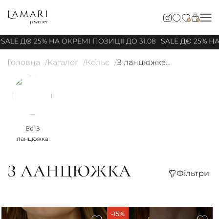
0
0
LE ДО 25% НА ОКРЕМІ ПОЗИЦІЇ ДО 31.08
SALE ДО 25% НА О
Головна
Каталог
Кольє
З ланцюжка
Всі З
ланцюжка
З ЛАНЦЮЖКА
Фільтри
-15%