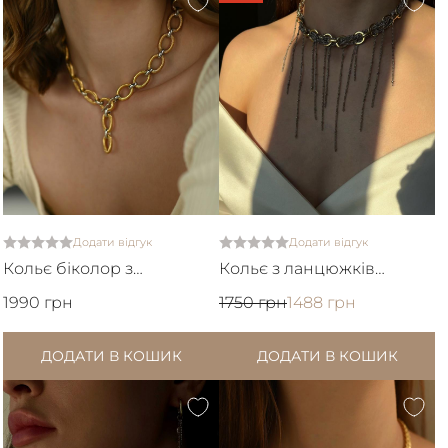
Додати відгук
Додати відгук
Кольє біколор з
Кольє з ланцюжків
акцентного ланцюжка
біколор
1990 грн
1750 грн
1488 грн
ДОДАТИ В КОШИК
ДОДАТИ В КОШИК