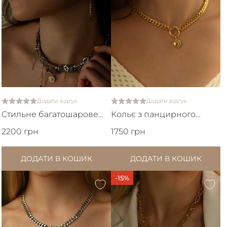
Додати відгук
Додати відгук
Стильне багатошарове
Кольє з панцирного
кольє з перлинами та
ланцюжка зі з'ємним
2200 грн
1750 грн
ланцюжками
кулоном серце
ДОДАТИ В КОШИК
ДОДАТИ В КОШИК
-15%