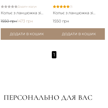
Додати відгук
(1)
Кольє з ланцюжка зі
Кольє з ланцюжка зі
з'ємним кулоном серце
з'ємним кулоном
1550 грн
1473 грн
1550 грн
перлина
ДОДАТИ В КОШИК
ДОДАТИ В КОШИК
1
ПЕРСОНАЛЬНО ДЛЯ ВАС