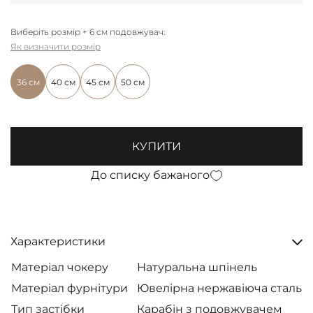
Виберіть розмір + 6 см подовжувач:
Як визначити розмір
36 см
40 см
45 см
50 см
КУПИТИ
До списку бажаного
Характеристики
Матеріал чокеру
Натуральна шпінель
Матеріал фурнітури
Ювелірна нержавіюча сталь
Тип застібки
Карабін з подовжувачем