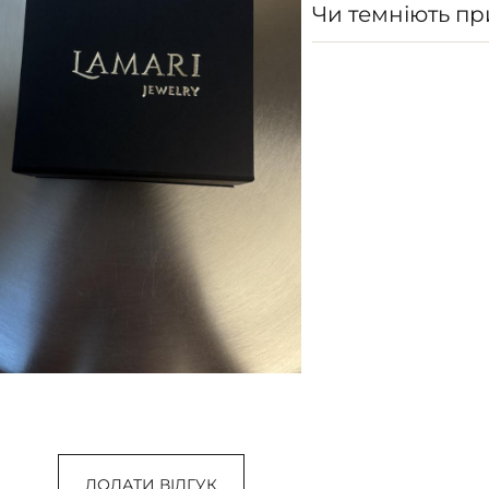
Чи темніють п
ДОДАТИ ВІДГУК