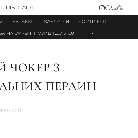
Я
СПІВПРАЦЯ
0
0
И
БУЛАВКИ
КАБЛУЧКИ
КОМПЛЕКТИ
А ОКРЕМІ ПОЗИЦІЇ ДО 31.08
 ЧОКЕР З
ЛЬНИХ ПЕРЛИН
аявності