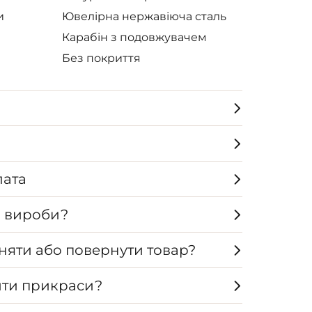
и
Ювелірна нержавіюча сталь
Карабін з подовжувачем
Без покриття
лата
а вироби?
няти або повернути товар?
ти прикраси?