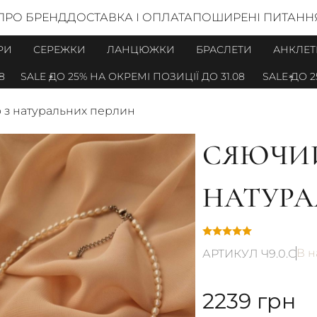
ПРО БРЕНД
ДОСТАВКА І ОПЛАТА
ПОШИРЕНІ ПИТАНН
РИ
СЕРЕЖКИ
ЛАНЦЮЖКИ
БРАСЛЕТИ
АНКЛЕТ
SALE ДО 25% НА ОКРЕМІ ПОЗИЦІЇ ДО 31.08
SALE ДО 25% Н
 з натуральних перлин
СЯЮЧИЙ
НАТУРА
В н
АРТИКУЛ Ч9.0.С
2239
грн