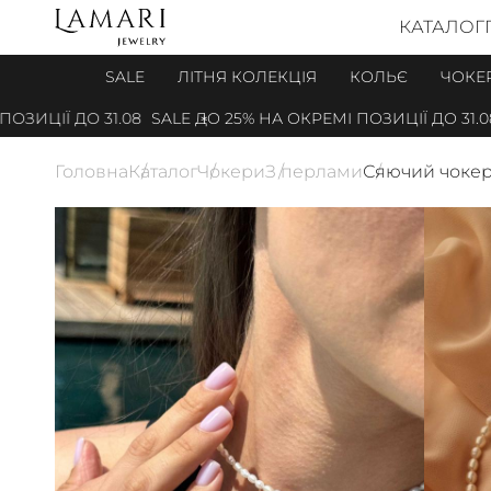
КАТАЛОГ
SALE
ЛІТНЯ КОЛЕКЦІЯ
КОЛЬЄ
ЧОКЕ
ЦІЇ ДО 31.08
SALE ДО 25% НА ОКРЕМІ ПОЗИЦІЇ ДО 31.08
Головна
Каталог
Чокери
З перлами
Сяючий чокер