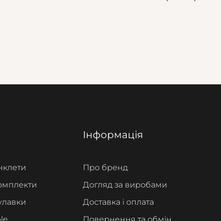
Інформація
нклети
Про бренд
омплекти
Догляд за виробами
улавки
Доставка і оплата
le
Повернення та обмін