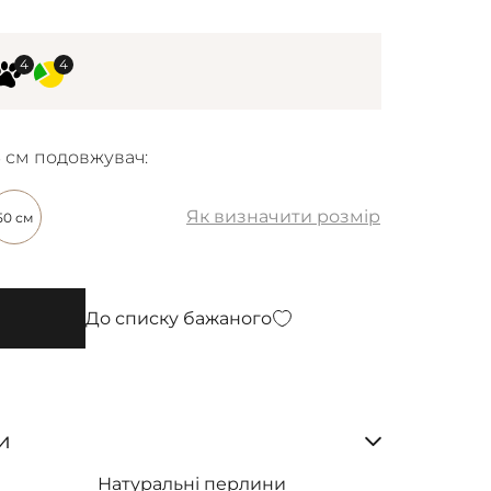
6 см подовжувач:
Як визначити розмір
50 см
До списку бажаного
и
Натуральні перлини