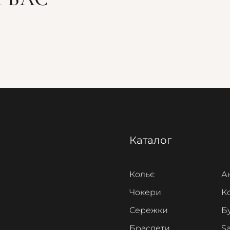
Каталог
Кольє
А
Чокери
К
Сережки
Б
Браслети
Sa