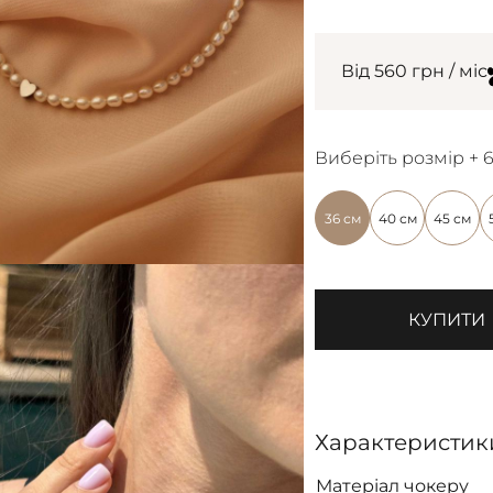
Від 560 грн / міс
Виберіть розмір + 
36 см
40 см
45 см
КУПИТИ
Характеристик
Матеріал чокеру