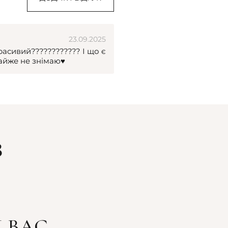
23.09.2025
асивий???????????? І що є
айже не знімаю♥️
З
 ВАС