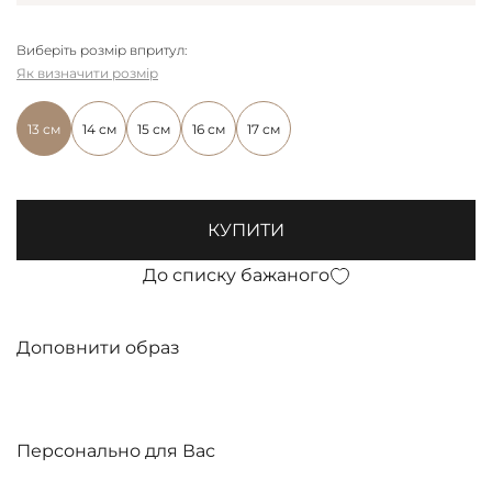
Виберіть розмір впритул:
Як визначити розмір
13 см
14 см
15 см
16 см
17 см
КУПИТИ
До списку бажаного
Доповнити образ
Персонально для Вас