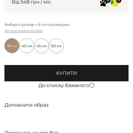
Від 548 грн / міс
Виберіть розмір + 6 см подовжувач:
Як визначити розмір
36 см
40 см
45 см
50 см
КУПИТИ
До списку бажаного
Доповнити образ
Персонально для Вас