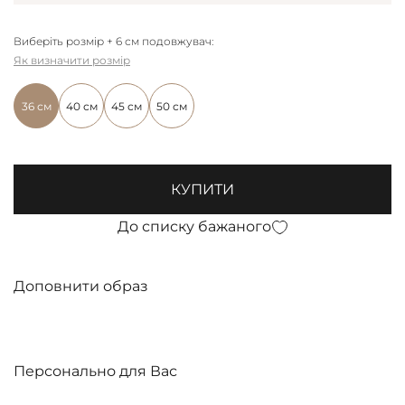
Виберіть розмір + 6 см подовжувач:
Як визначити розмір
36 см
40 см
45 см
50 см
КУПИТИ
До списку бажаного
Доповнити образ
Персонально для Вас