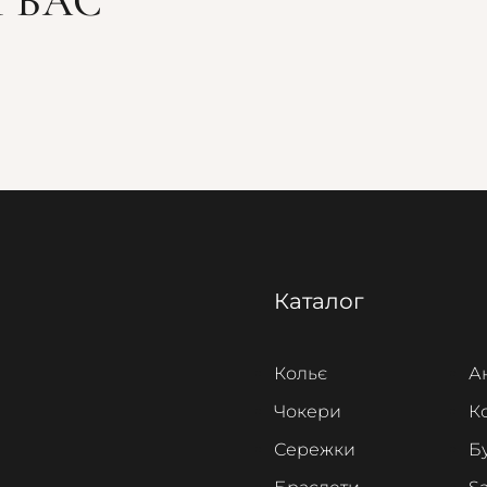
 ВАС
Каталог
Кольє
А
Чокери
К
Сережки
Б