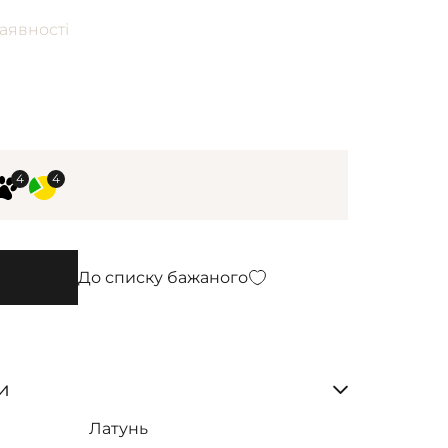
аявності
До списку бажаного
и
Латунь