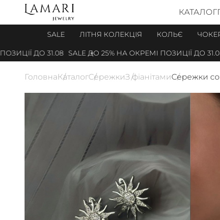
КАТАЛОГ
SALE
ЛІТНЯ КОЛЕКЦІЯ
КОЛЬЄ
ЧОКЕ
ИЦІЇ ДО 31.08
SALE ДО 25% НА ОКРЕМІ ПОЗИЦІЇ ДО 31.08
Головна
Каталог
Сережки
З фіанітами
Сережки сон