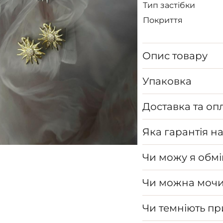
Тип застібки
Покриття
Опис товару
Упаковка
Доставка та оп
Яка гарантія н
Чи можу я обмі
Чи можна мочи
Чи темніють п