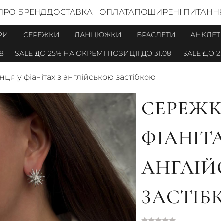
ПРО БРЕНД
ДОСТАВКА І ОПЛАТА
ПОШИРЕНІ ПИТАНН
РИ
СЕРЕЖКИ
ЛАНЦЮЖКИ
БРАСЛЕТИ
АНКЛЕТ
SALE ДО 25% НА ОКРЕМІ ПОЗИЦІЇ ДО 31.08
SALE ДО 25%
ця у фіанітах з англійською застібкою
СЕРЕЖК
ФІАНІТА
АНГЛІ
ЗАСТІБ