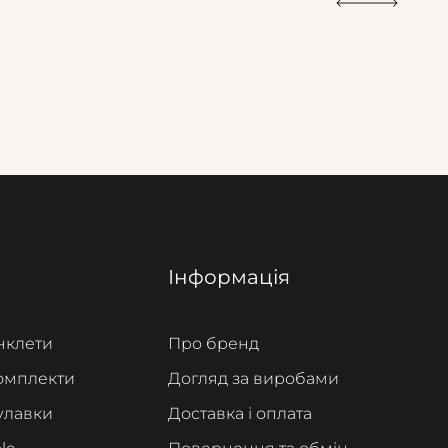
Інформація
нклети
Про бренд
омплекти
Догляд за виробами
улавки
Доставка і оплата