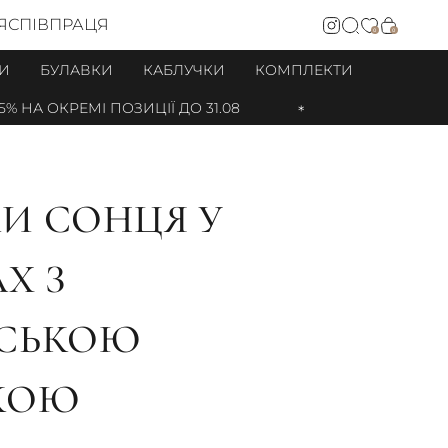
Я
СПІВПРАЦЯ
0
0
И
БУЛАВКИ
КАБЛУЧКИ
КОМПЛЕКТИ
 НА ОКРЕМІ ПОЗИЦІЇ ДО 31.08
И СОНЦЯ У
Х З
ЙСЬКОЮ
КОЮ