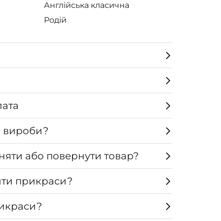
Англійська класична
Родій
лата
а вироби?
няти або повернути товар?
ти прикраси?
рикраси?