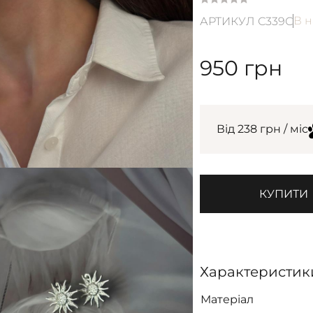
В н
АРТИКУЛ С339С
950
грн
Від 238 грн / міс
КУПИТИ
Характеристик
Матеріал