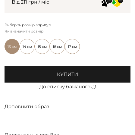
Від 211 грн / міс
Виберіть розмір впритул:
Як визначити розмір
13 см
14 см
15 см
16 см
17 см
КУПИТИ
До списку бажаного
Доповнити образ
Персонально для Вас