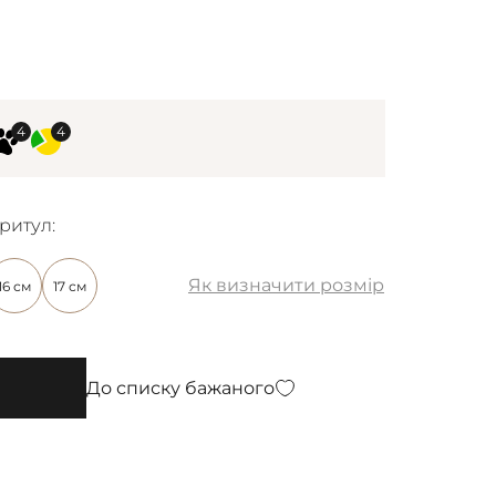
ритул:
Як визначити розмір
16 см
17 см
До списку бажаного