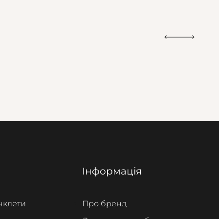
Інформація
нклети
Про бренд