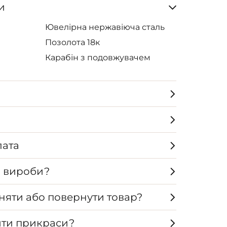
и
Ювелірна нержавіюча сталь
Позолота 18к
Карабін з подовжувачем
лата
а вироби?
няти або повернути товар?
ти прикраси?