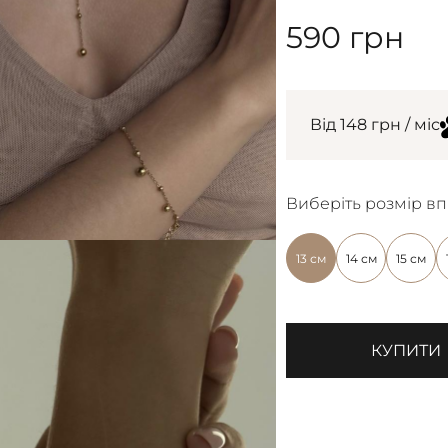
590
грн
Від 148 грн / міс
Виберіть розмір вп
13 см
14 см
15 см
КУПИТИ