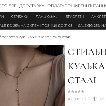
ПРО БРЕНД
ДОСТАВКА І ОПЛАТА
ПОШИРЕНІ ПИТАНН
РИ
СЕРЕЖКИ
ЛАНЦЮЖКИ
БРАСЛЕТИ
АНКЛЕТ
 ДО 25% НА ОКРЕМІ ПОЗИЦІЇ ДО 31.08
SALE ДО 25% НА О
раслет з кульками з ювелірної сталі
СТИЛЬН
КУЛЬКА
СТАЛІ
В ная
АРТИКУЛ Б23