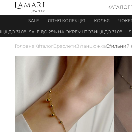
КАТАЛОГ
SALE
ЛІТНЯ КОЛЕКЦІЯ
КОЛЬЄ
ЧОКЕ
ДО 31.08
SALE ДО 25% НА ОКРЕМІ ПОЗИЦІЇ ДО 31.08
SALE
Головна
Каталог
Браслети
З ланцюжка
Стильний б