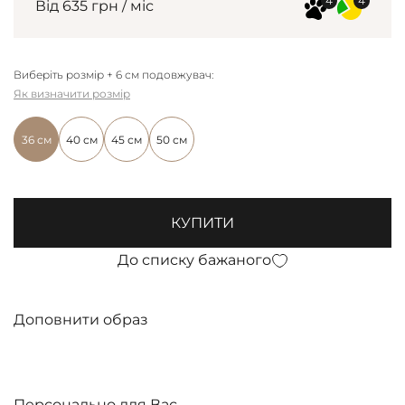
Від 635 грн / міс
Виберіть розмір + 6 см подовжувач:
Як визначити розмір
36 см
40 см
45 см
50 см
КУПИТИ
До списку бажаного
Доповнити образ
Персонально для Вас