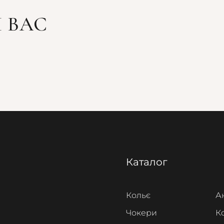
 ВАС
Каталог
Кольє
А
Чокери
К