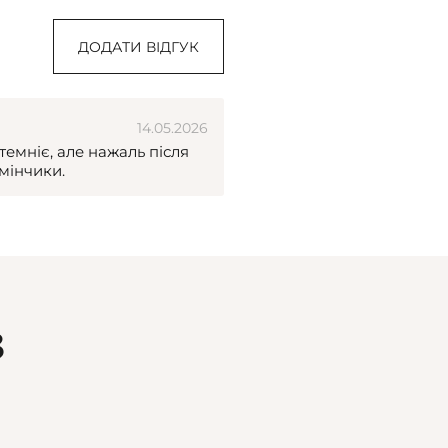
ДОДАТИ ВІДГУК
14.05.2026
темніє, але нажаль після
мінчики.
З