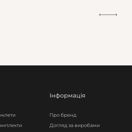
Інформація
нклети
Про бренд
омплекти
Догляд за виробами