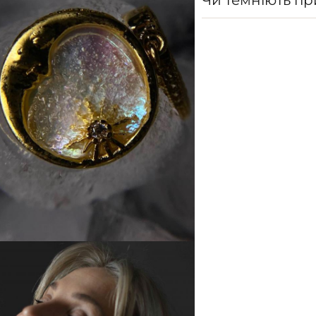
Чи темніють п