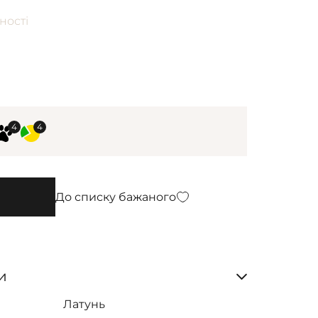
ності
До списку бажаного
и
Латунь