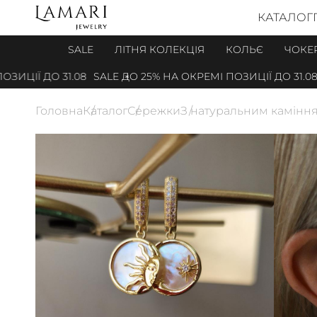
КАТАЛОГ
SALE
ЛІТНЯ КОЛЕКЦІЯ
КОЛЬЄ
ЧОКЕ
Ї ДО 31.08
SALE ДО 25% НА ОКРЕМІ ПОЗИЦІЇ ДО 31.08
SA
Головна
Каталог
Сережки
З натуральним камінн