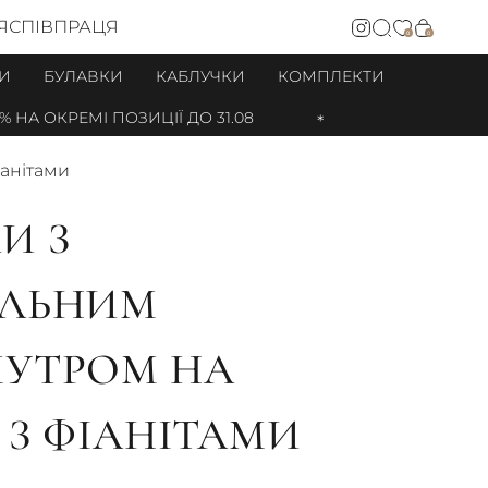
Я
СПІВПРАЦЯ
0
0
И
БУЛАВКИ
КАБЛУЧКИ
КОМПЛЕКТИ
 ОКРЕМІ ПОЗИЦІЇ ДО 31.08
іанітами
И З
АЛЬНИМ
УТРОМ НА
 З ФІАНІТАМИ