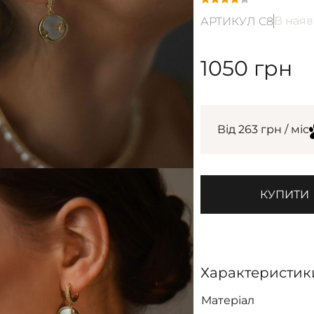
В наяв
АРТИКУЛ С8
1050
грн
Від 263 грн / міс
КУПИТИ
Характеристик
Матеріал