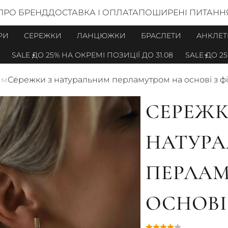
ПРО БРЕНД
ДОСТАВКА І ОПЛАТА
ПОШИРЕНІ ПИТАНН
РИ
СЕРЕЖКИ
ЛАНЦЮЖКИ
БРАСЛЕТИ
АНКЛЕТ
LE ДО 25% НА ОКРЕМІ ПОЗИЦІЇ ДО 31.08
SALE ДО 25% НА
ям
Сережки з натуральним перламутром на основі з ф
СЕРЕЖК
НАТУР
ПЕРЛАМ
ОСНОВІ