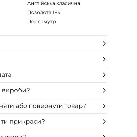
Англійська класична
Позолота 18к
Перламутр
лата
а вироби?
няти або повернути товар?
ти прикраси?