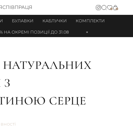
Я
СПІВПРАЦЯ
0
0
И
БУЛАВКИ
КАБЛУЧКИ
КОМПЛЕКТИ
А ОКРЕМІ ПОЗИЦІЇ ДО 31.08
З НАТУРАЛЬНИХ
 З
ТИНОЮ СЕРЦЕ
явності