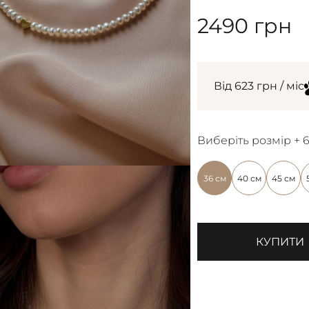
2490
грн
Від 623 грн / міс
Виберіть розмір + 
36 см
40 см
45 см
КУПИТИ