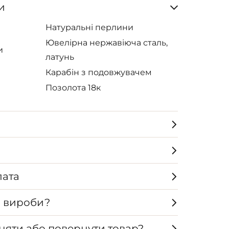
и
Натуральні перлини
Ювелірна нержавіюча сталь,
и
латунь
Карабін з подовжувачем
Позолота 18к
лата
а вироби?
няти або повернути товар?