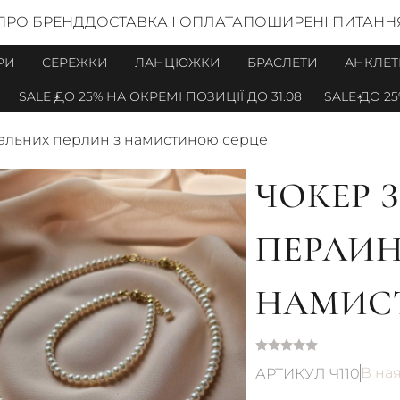
ПРО БРЕНД
ДОСТАВКА І ОПЛАТА
ПОШИРЕНІ ПИТАНН
РИ
СЕРЕЖКИ
ЛАНЦЮЖКИ
БРАСЛЕТИ
АНКЛЕТ
SALE ДО 25% НА ОКРЕМІ ПОЗИЦІЇ ДО 31.08
SALE ДО 25% Н
ральних перлин з намистиною серце
ЧОКЕР 
ПЕРЛИН
НАМИС
В на
АРТИКУЛ Ч110