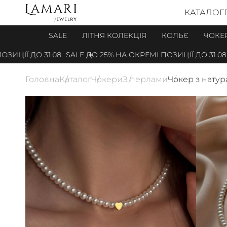
КАТАЛОГ
SALE
ЛІТНЯ КОЛЕКЦІЯ
КОЛЬЄ
ЧОКЕ
ЦІЇ ДО 31.08
SALE ДО 25% НА ОКРЕМІ ПОЗИЦІЇ ДО 31.08
Головна
Каталог
Чокери
З перлами
Чокер з нату