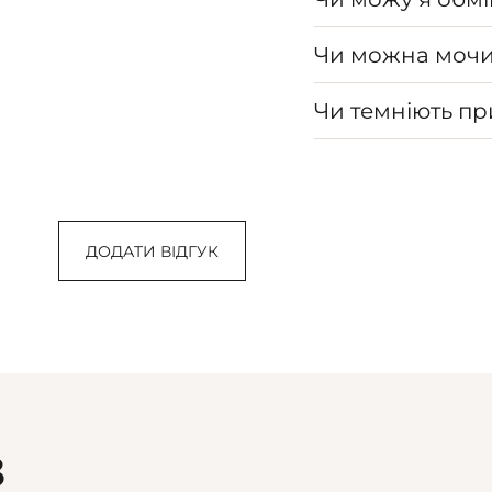
Чи можна мочи
Чи темніють п
ДОДАТИ ВІДГУК
З