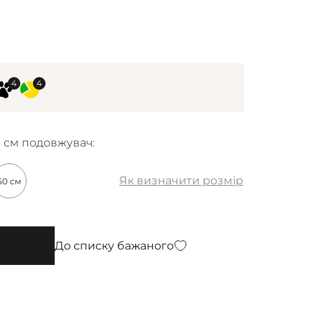
6 см подовжувач:
Як визначити розмір
50 см
До списку бажаного