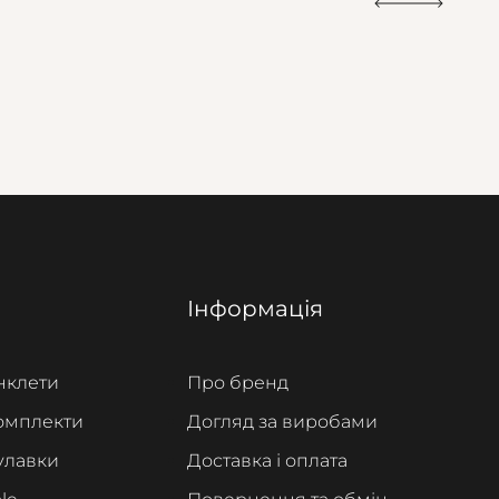
Інформація
нклети
Про бренд
омплекти
Догляд за виробами
улавки
Доставка і оплата