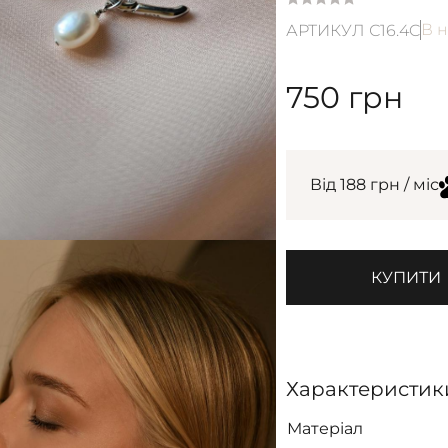
В н
АРТИКУЛ С16.4C
750
грн
Від 188 грн / міс
КУПИТИ
Характеристик
Матеріал