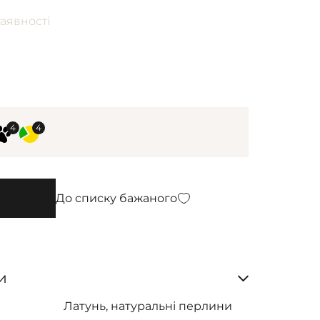
аявності
До списку бажаного
и
Латунь, натуральні перлини