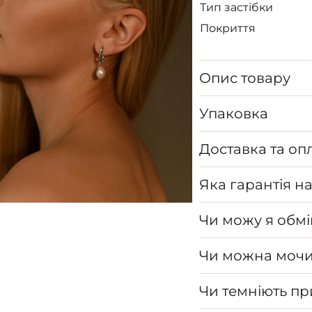
Тип застібки
Покриття
Опис товару
Упаковка
Доставка та оп
Яка гарантія н
Чи можу я обмі
Чи можна мочи
Чи темніють п