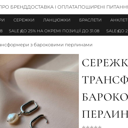
ПРО БРЕНД
ДОСТАВКА І ОПЛАТА
ПОШИРЕНІ ПИТАНН
РИ
СЕРЕЖКИ
ЛАНЦЮЖКИ
БРАСЛЕТИ
АНКЛЕТ
SALE ДО 25% НА ОКРЕМІ ПОЗИЦІЇ ДО 31.08
SALE ДО 25% 
ансформери з бароковими перлинами
СЕРЕЖК
ТРАНСФ
БАРОК
ПЕРЛИ