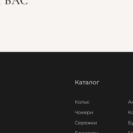
 ВАС
Каталог
Кольє
А
Чокери
К
Сережки
Б