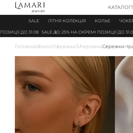
КАТАЛОГ
SALE
ЛІТНЯ КОЛЕКЦІЯ
КОЛЬЄ
ЧОКЕ
ИЦІЇ ДО 31.08
SALE ДО 25% НА ОКРЕМІ ПОЗИЦІЇ ДО 31.08
Головна
Каталог
Сережки
З перлами
Сережки-тр