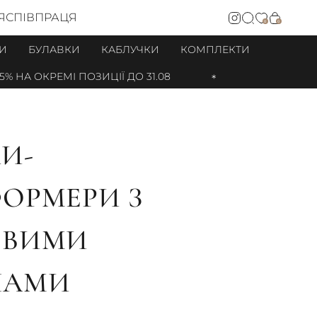
Я
СПІВПРАЦЯ
0
0
И
БУЛАВКИ
КАБЛУЧКИ
КОМПЛЕКТИ
НА ОКРЕМІ ПОЗИЦІЇ ДО 31.08
И-
ОРМЕРИ З
ОВИМИ
НАМИ