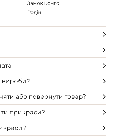
Замок Конго
Родій
лата
а вироби?
няти або повернути товар?
ти прикраси?
рикраси?