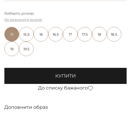
Виберіть розмір:
Як визначити розмір
15
15.5
16
16.5
17
17.5
18
18.5
19
19.5
КУПИТИ
До списку бажаного
Доповнити образ