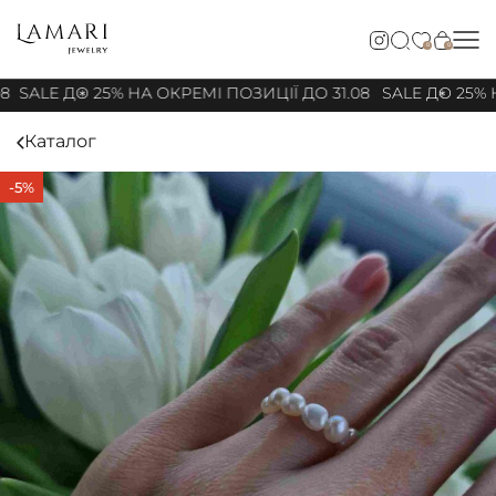
0
0
8
SALE ДО 25% НА ОКРЕМІ ПОЗИЦІЇ ДО 31.08
SALE ДО 25% Н
Каталог
-5%