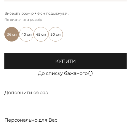
Виберіть розмір + 6 см подовжувач:
Як визначити розмір
36 см
40 см
45 см
50 см
КУПИТИ
До списку бажаного
Доповнити образ
Персонально для Вас