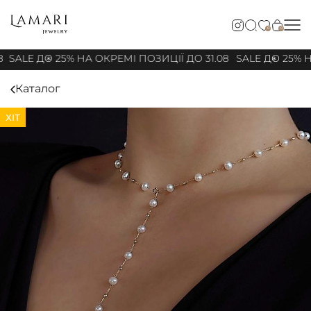
0
0
8
SALE ДО 25% НА ОКРЕМІ ПОЗИЦІЇ ДО 31.08
SALE ДО 25% Н
Каталог
ХІТ