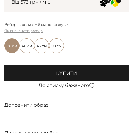
Від 573 грн / міс
Виберіть розмір + 6 см подовжувач:
Як визначити розмір
36 см
40 см
45 см
50 см
КУПИТИ
До списку бажаного
Доповнити образ
Персонально для Вас