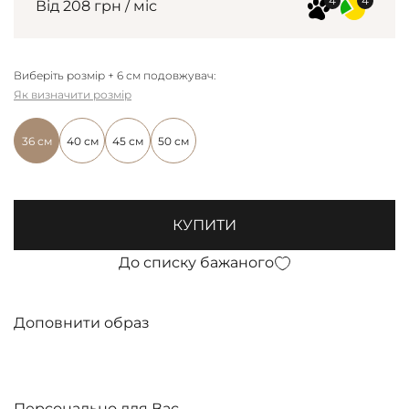
Від 208 грн / міс
Виберіть розмір + 6 см подовжувач:
Як визначити розмір
36 см
40 см
45 см
50 см
КУПИТИ
До списку бажаного
Доповнити образ
Персонально для Вас