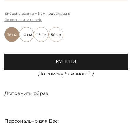
Виберіть розмір + 6 см подовжувач:
Як визначити розмір
36 см
40 см
45 см
50 см
КУПИТИ
До списку бажаного
Доповнити образ
Персонально для Вас