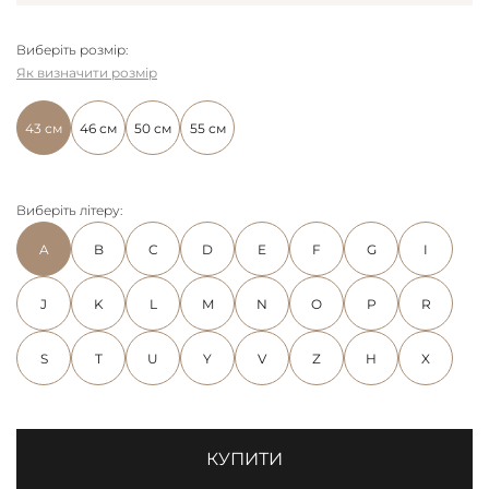
Виберіть розмір:
Як визначити розмір
43 см
46 см
50 см
55 см
Виберіть літеру:
A
B
C
D
E
F
G
I
J
K
L
M
N
O
P
R
S
T
U
Y
V
Z
H
X
КУПИТИ