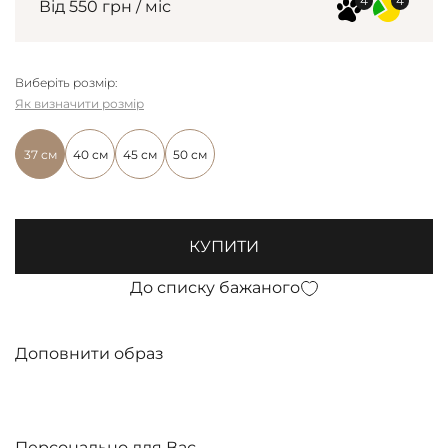
Від 550 грн / міс
Виберіть розмір:
Як визначити розмір
37 см
40 см
45 см
50 см
КУПИТИ
До списку бажаного
Доповнити образ
Персонально для Вас