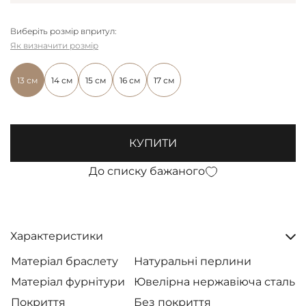
Виберіть розмір впритул:
Як визначити розмір
13 см
14 см
15 см
16 см
17 см
КУПИТИ
До списку бажаного
Характеристики
Матеріал браслету
Натуральні перлини
Матеріал фурнітури
Ювелірна нержавіюча сталь
Покриття
Без покриття