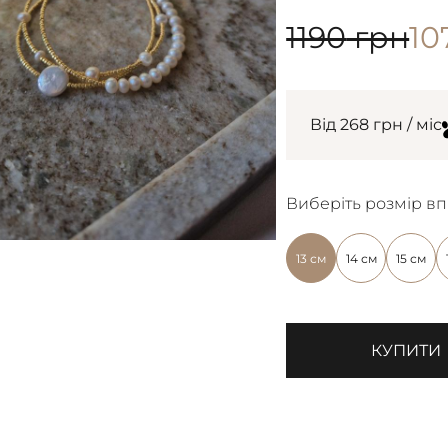
1190
грн
10
Від 268 грн / міс
Виберіть розмір вп
13 см
14 см
15 см
КУПИТИ