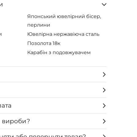
и
Японський ювелірний бісер,
перлини
и
Ювелірна нержавіюча сталь
Позолота 18к
Карабін з подовжувачем
лата
а вироби?
няти або повернути товар?