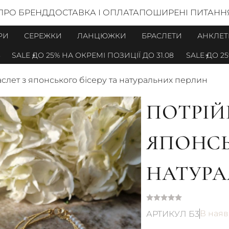
ПРО БРЕНД
ДОСТАВКА І ОПЛАТА
ПОШИРЕНІ ПИТАНН
РИ
СЕРЕЖКИ
ЛАНЦЮЖКИ
БРАСЛЕТИ
АНКЛЕТ
SALE ДО 25% НА ОКРЕМІ ПОЗИЦІЇ ДО 31.08
SALE ДО 25% 
слет з японського бісеру та натуральних перлин
ПОТРІЙ
ЯПОНСЬ
НАТУРА
В наяв
АРТИКУЛ Б3