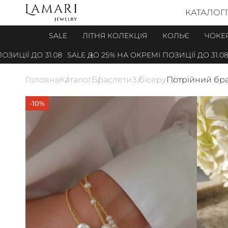
КАТАЛОГ
SALE
ЛІТНЯ КОЛЕКЦІЯ
КОЛЬЄ
ЧОКЕ
ЦІЇ ДО 31.08
SALE ДО 25% НА ОКРЕМІ ПОЗИЦІЇ ДО 31.08
Головна
Каталог
Браслети
З бісеру
Потрійний бра
-10%