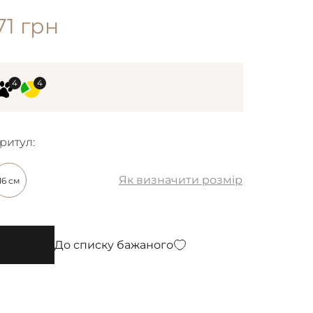
71
грн
ритул:
Як визначити розмір
16 см
До списку бажаного