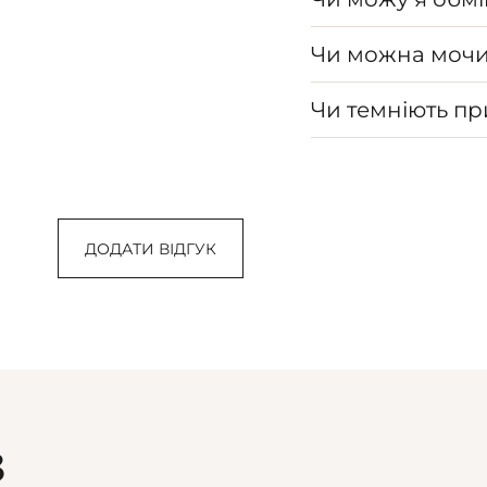
Чи можна мочи
Чи темніють п
ДОДАТИ ВІДГУК
З