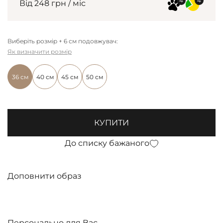
Від 248 грн / міс
Виберіть розмір + 6 см подовжувач:
Як визначити розмір
36 см
40 см
45 см
50 см
КУПИТИ
До списку бажаного
Доповнити образ
Персонально для Вас