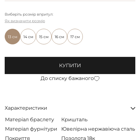
Виберіть розмір впритул:
Як визначити розмір
13 см
14 см
15 см
16 см
17 см
КУПИТИ
До списку бажаного
Характеристики
Матеріал браслету
Кришталь
Матеріал фурнітури
Ювелірна нержавіюча сталь
Покриття
Позолота 18к