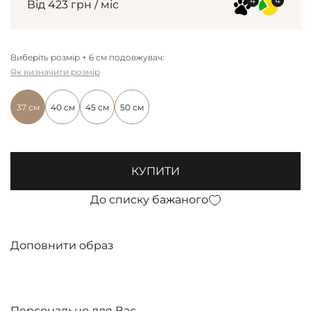
Від 423 грн / міс
Виберіть розмір + 6 см подовжувач:
Як визначити розмір
37 см
40 см
45 см
50 см
КУПИТИ
До списку бажаного
Доповнити образ
Персонально для Вас