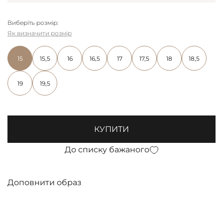
Виберіть розмір:
Як визначити розмір
15
15,5
16
16,5
17
17,5
18
18,5
19
19,5
КУПИТИ
До списку бажаного
Доповнити образ