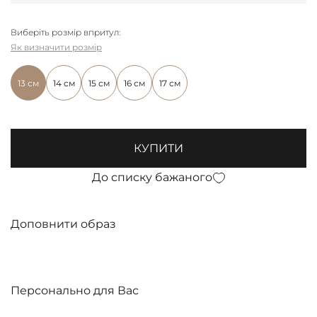
Виберіть розмір впритул:
Як визначити розмір
13 см
14 см
15 см
16 см
17 см
КУПИТИ
До списку бажаного
Доповнити образ
Персонально для Вас