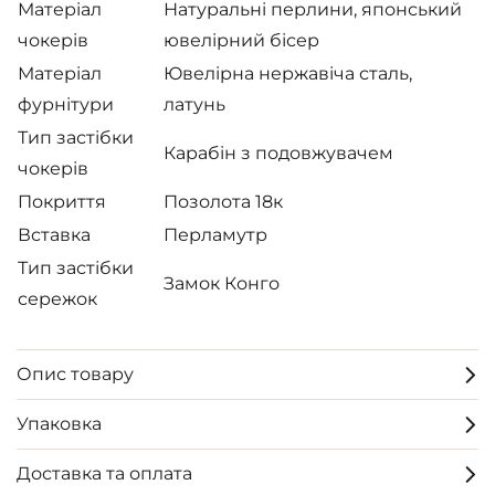
Матеріал
Натуральні перлини, японський
чокерів
ювелірний бісер
Матеріал
Ювелірна нержавіча сталь,
фурнітури
латунь
Тип застібки
Карабін з подовжувачем
чокерів
Покриття
Позолота 18к
Вставка
Перламутр
Тип застібки
Замок Конго
сережок
Опис товару
Упаковка
Доставка та оплата