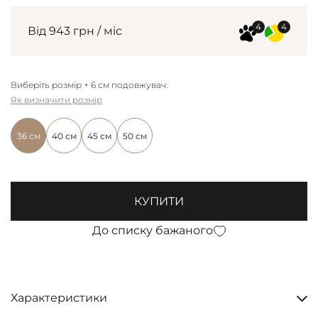
Від 943 грн / міс
Виберіть розмір + 6 см подовжувач:
Як визначити розмір
36 см
40 см
45 см
50 см
КУПИТИ
До списку бажаного
Характеристики