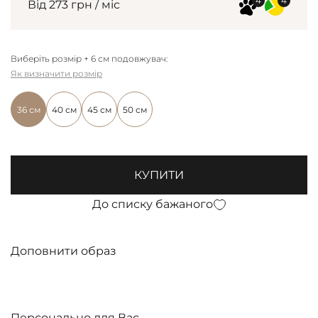
Від 273 грн / міс
Виберіть розмір + 6 см подовжувач:
Як визначити розмір
36 см
40 см
45 см
50 см
КУПИТИ
До списку бажаного
Доповнити образ
Персонально для Вас