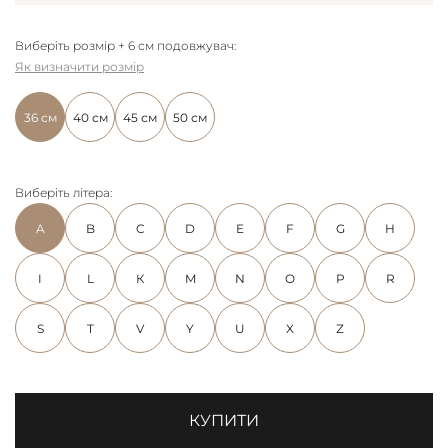
Виберіть розмір + 6 см подовжувач:
Як визначити розмір
36 см
40 см
45 см
50 см
Виберіть літера:
A
B
C
D
E
F
G
H
I
L
К
M
N
O
P
R
S
T
V
Y
U
X
Z
КУПИТИ