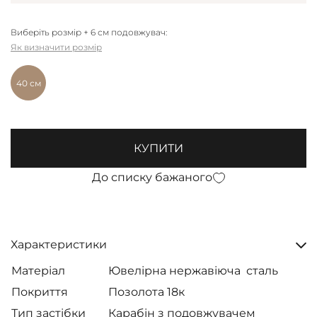
Виберіть розмір + 6 см подовжувач:
Як визначити розмір
40 см
КУПИТИ
До списку бажаного
Характеристики
Матеріал
Ювелірна нержавіюча сталь
Покриття
Позолота 18к
Тип застібки
Карабін з подовжувачем