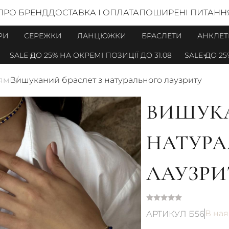
ПРО БРЕНД
ДОСТАВКА І ОПЛАТА
ПОШИРЕНІ ПИТАНН
РИ
СЕРЕЖКИ
ЛАНЦЮЖКИ
БРАСЛЕТИ
АНКЛЕТ
SALE ДО 25% НА ОКРЕМІ ПОЗИЦІЇ ДО 31.08
SALE ДО 25% 
ням
Вишуканий браслет з натурального лаузриту
ВИШУКА
НАТУР
ЛАУЗРИ
В ная
АРТИКУЛ Б56