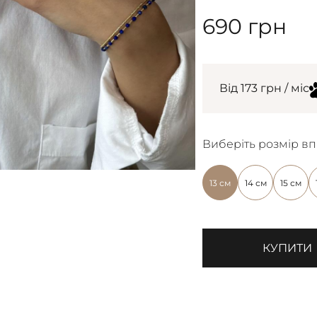
690
грн
Від 173 грн / міс
Виберіть розмір вп
13 см
14 см
15 см
КУПИТИ