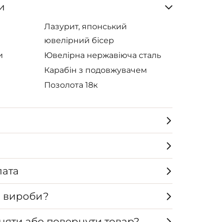
и
Лазурит, японський
ювелірний бісер
и
Ювелірна нержавіюча сталь
Карабін з подовжувачем
Позолота 18к
лата
а вироби?
няти або повернути товар?