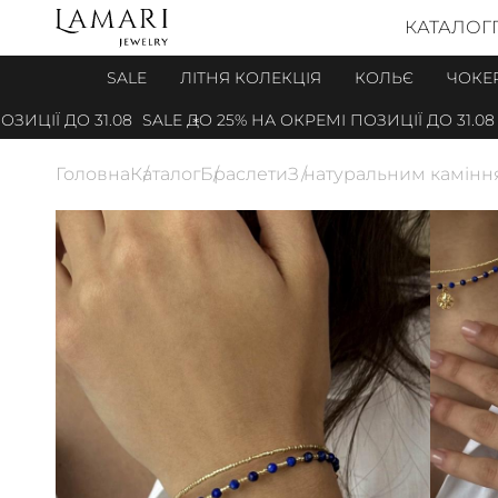
КАТАЛОГ
SALE
ЛІТНЯ КОЛЕКЦІЯ
КОЛЬЄ
ЧОКЕ
ЦІЇ ДО 31.08
SALE ДО 25% НА ОКРЕМІ ПОЗИЦІЇ ДО 31.08
Головна
Каталог
Браслети
З натуральним камін