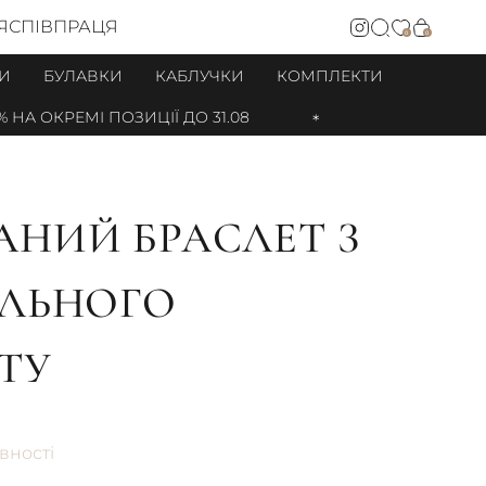
Я
СПІВПРАЦЯ
0
0
И
БУЛАВКИ
КАБЛУЧКИ
КОМПЛЕКТИ
НА ОКРЕМІ ПОЗИЦІЇ ДО 31.08
НИЙ БРАСЛЕТ З
АЛЬНОГО
ТУ
вності