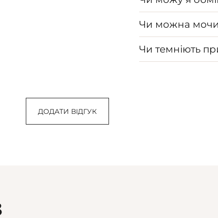
Чи можна мочи
Чи темніють п
ДОДАТИ ВІДГУК
З