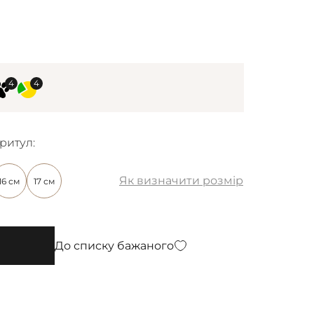
ритул:
Як визначити розмір
16 см
17 см
До списку бажаного