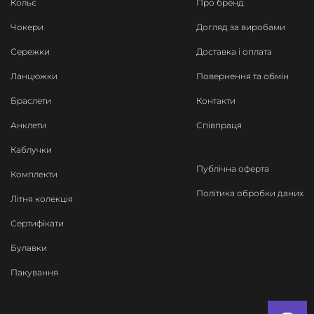
Кольє
Про бренд
Чокери
Догляд за виробами
Сережки
Доставка і оплата
Ланцюжки
Повернення та обмін
Браслети
Контакти
Анклети
Співпраця
Каблучки
Публічна оферта
Комплекти
Політика обробки даних
Літня колекція
Сертифікати
Булавки
Пакування