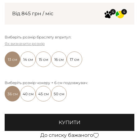
Від 845 грн / міс
Виберіть розмір браслету впритул:
Як визначити розмір
13 см
14 см
15 см
16 см
17 см
Виберіть розмір чокеру + 6 см подовжувач:
36 см
40 см
45 см
50 см
КУПИТИ
До списку бажаного