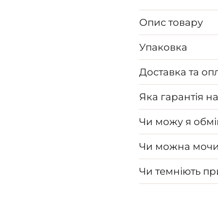
Опис товару
Упаковка
Доставка та оп
Яка гарантія н
Чи можу я обмі
Чи можна мочи
Чи темніють п