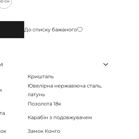
50 см
До списку бажаного
и
Кришталь
Ювелірна нержавіюча сталь,
и
латунь
Позолота 18к
та
Карабін з подовжувачем
жок
Замок Конго