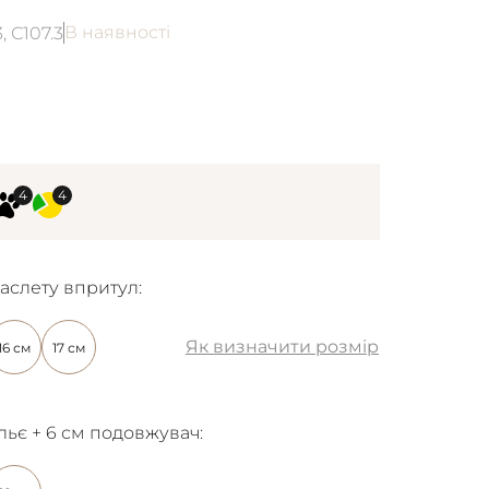
В наявності
 С107.3
аслету впритул:
Як визначити розмір
16 см
17 см
льє + 6 см подовжувач: