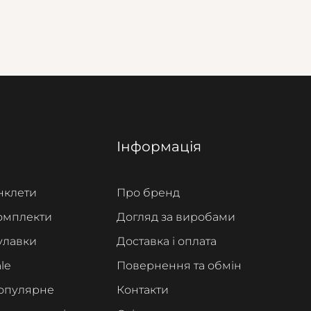
Інформація
нклети
Про бренд
омплекти
Догляд за виробами
улавки
Доставка і оплата
le
Повернення та обмін
опулярне
Контакти