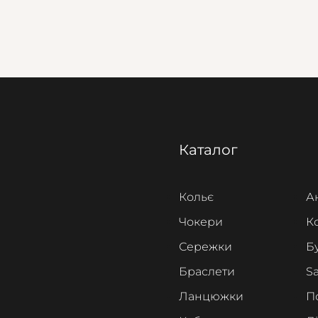
Каталог
Кольє
А
Чокери
К
Сережки
Б
Браслети
Sa
Ланцюжки
П