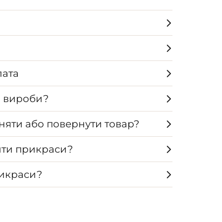
лата
а вироби?
няти або повернути товар?
ти прикраси?
рикраси?