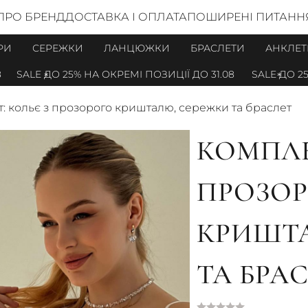
ПРО БРЕНД
ДОСТАВКА І ОПЛАТА
ПОШИРЕНІ ПИТАНН
РИ
СЕРЕЖКИ
ЛАНЦЮЖКИ
БРАСЛЕТИ
АНКЛЕТ
SALE ДО 25% НА ОКРЕМІ ПОЗИЦІЇ ДО 31.08
SALE ДО 25% Н
: кольє з прозорого кришталю, сережки та браслет
КОМПЛЕ
ПРОЗО
КРИШТ
ТА БРА