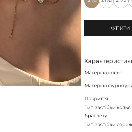
36 см
40 см
45 см
КУПИТИ
Характеристик
Матеріал кольє
Матеріал фурнітур
Покриття
Тип застібки кольє 
браслету
Тип застібки сере