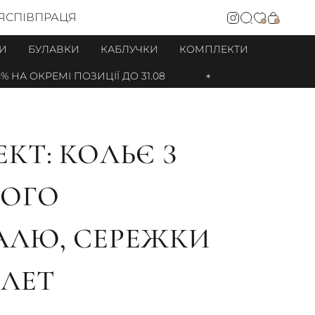
Я
СПІВПРАЦЯ
0
0
И
БУЛАВКИ
КАБЛУЧКИ
КОМПЛЕКТИ
А ОКРЕМІ ПОЗИЦІЇ ДО 31.08
КТ: КОЛЬЄ З
РОГО
АЛЮ, СЕРЕЖКИ
СЛЕТ