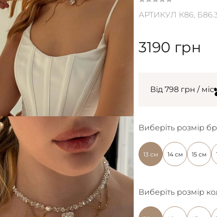
АРТИКУЛ К86, Б86.3,
3190
грн
Від 798 грн / міс
Виберіть розмір бр
13 см
14 см
15 см
Виберіть розмір ко