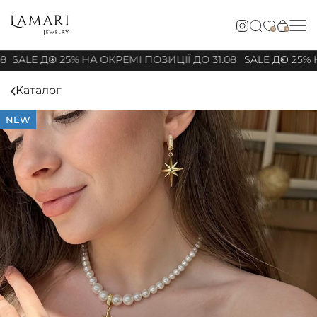
0
0
8
SALE ДО 25% НА ОКРЕМІ ПОЗИЦІЇ ДО 31.08
SALE ДО 25% Н
Каталог
NEW