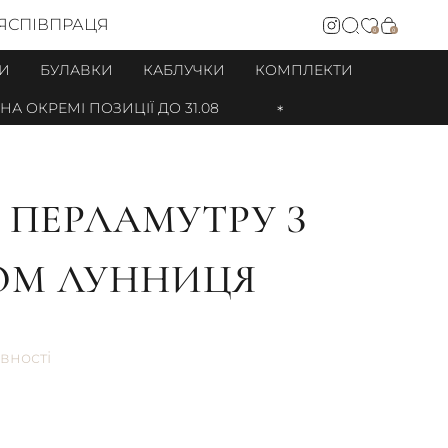
Я
СПІВПРАЦЯ
0
0
И
БУЛАВКИ
КАБЛУЧКИ
КОМПЛЕКТИ
 ОКРЕМІ ПОЗИЦІЇ ДО 31.08
З ПЕРЛАМУТРУ З
ОМ ЛУННИЦЯ
вності