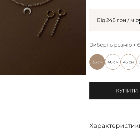
Від 248 грн / міс
Виберіть розмір + 
36 см
40 см
45 см
КУПИТИ
Характеристик