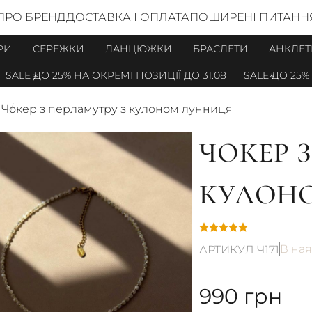
ПРО БРЕНД
ДОСТАВКА І ОПЛАТА
ПОШИРЕНІ ПИТАНН
РИ
СЕРЕЖКИ
ЛАНЦЮЖКИ
БРАСЛЕТИ
АНКЛЕТ
ALE ДО 25% НА ОКРЕМІ ПОЗИЦІЇ ДО 31.08
SALE ДО 25% НА
м
Чокер з перламутру з кулоном лунниця
ЧОКЕР 
КУЛОН
В ная
АРТИКУЛ Ч171
990
грн