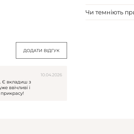
Чи темніють п
ДОДАТИ ВІДГУК
10.04.2026
. Є вкладиш з
е ввічливі і
 прикрасу!