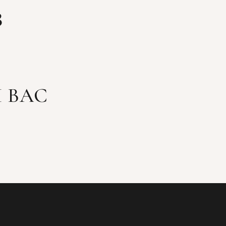
З
 ВАС