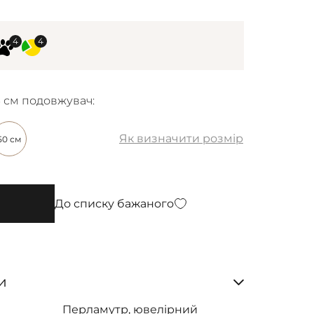
6 см подовжувач:
Як визначити розмір
50 см
До списку бажаного
и
Перламутр, ювелірний