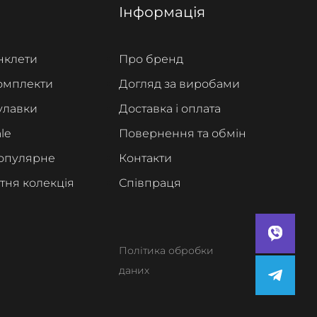
Інформація
нклети
Про бренд
омплекти
Догляд за виробами
улавки
Доставка і оплата
le
Повернення та обмін
опулярне
Контакти
ітня колекція
Співпраця
Політика обробки
даних