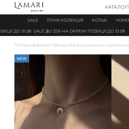
КАТАЛОГ
SALE
ЛІТНЯ КОЛЕКЦІЯ
КОЛЬЄ
ЧОКЕ
ІЇ ДО 31.08
SALE ДО 25% НА ОКРЕМІ ПОЗИЦІЇ ДО 31.08
S
Головна
Каталог
Чокери
З натуральним каміння
NEW