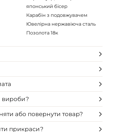
японський бісер
Карабін з подовжувачем
Ювелірна нержавіюча сталь
Позолота 18к
лата
а вироби?
няти або повернути товар?
ти прикраси?