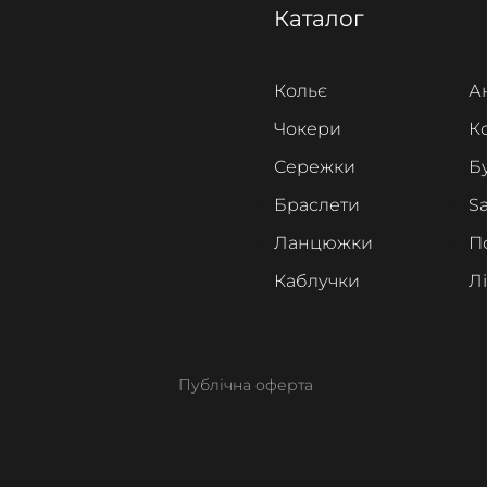
Каталог
Кольє
А
Чокери
К
Сережки
Б
Браслети
Sa
Ланцюжки
П
Каблучки
Л
Публічна оферта