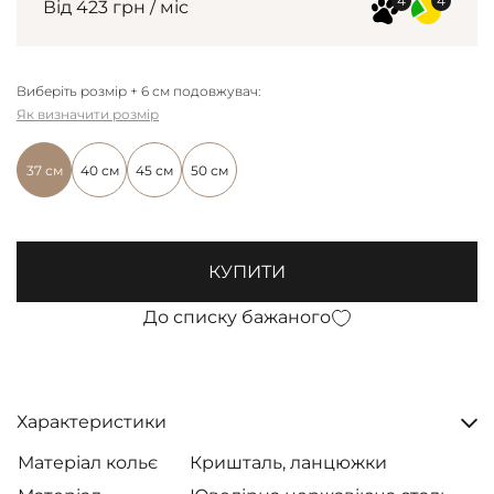
Від 423 грн / міс
Виберіть розмір + 6 см подовжувач:
Як визначити розмір
37 см
40 см
45 см
50 см
КУПИТИ
До списку бажаного
Характеристики
Матеріал кольє
Кришталь, ланцюжки