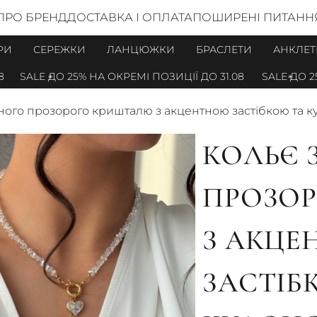
ПРО БРЕНД
ДОСТАВКА І ОПЛАТА
ПОШИРЕНІ ПИТАНН
РИ
СЕРЕЖКИ
ЛАНЦЮЖКИ
БРАСЛЕТИ
АНКЛЕТ
SALE ДО 25% НА ОКРЕМІ ПОЗИЦІЇ ДО 31.08
SALE ДО 25% 
рного прозорого кришталю з акцентною застібкою та 
КОЛЬЄ 
ПРОЗО
З АКЦ
ЗАСТІБ