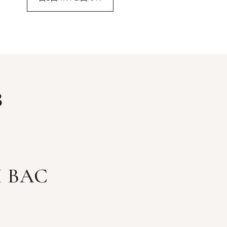
З
 ВАС