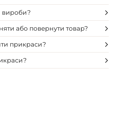
а вироби?
няти або повернути товар?
ти прикраси?
рикраси?