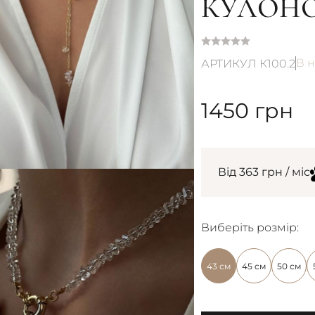
КУЛОН
В н
АРТИКУЛ К100.2
1450
грн
Від 363 грн / міс
Виберіть розмір:
43 см
45 см
50 см