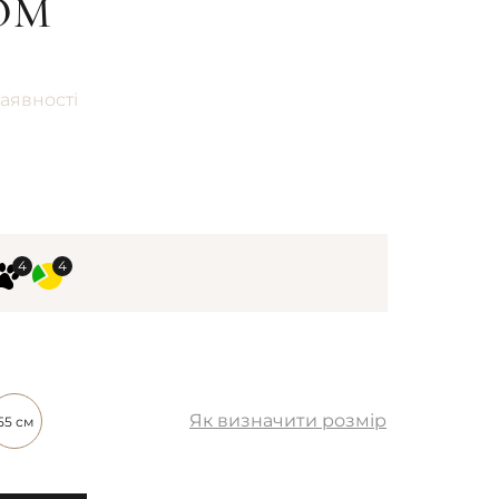
ОМ
аявності
Як визначити розмір
55 см