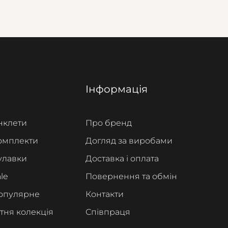
Інформація
нклети
Про бренд
омплекти
Догляд за виробами
улавки
Доставка і оплата
le
Повернення та обмін
опулярне
Контакти
ітня колекція
Співпраця