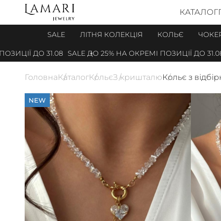
КАТАЛОГ
SALE
ЛІТНЯ КОЛЕКЦІЯ
КОЛЬЄ
ЧОКЕ
ЦІЇ ДО 31.08
SALE ДО 25% НА ОКРЕМІ ПОЗИЦІЇ ДО 31.08
Головна
Каталог
Кольє
З кришталю
Кольє з відбі
NEW