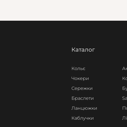
Каталог
Кольє
А
Чокери
К
Сережки
Б
Браслети
Sa
Ланцюжки
П
Каблучки
Л