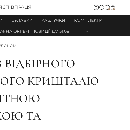
Я
СПІВПРАЦЯ
0
0
И
БУЛАВКИ
КАБЛУЧКИ
КОМПЛЕКТИ
НА ОКРЕМІ ПОЗИЦІЇ ДО 31.08
кулоном
З ВІДБІРНОГО
РОГО КРИШТАЛЮ
ЕНТНОЮ
КОЮ ТА