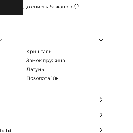
До списку бажаного
и
Кришталь
Замок пружина
Латунь
Позолота 18к
лата