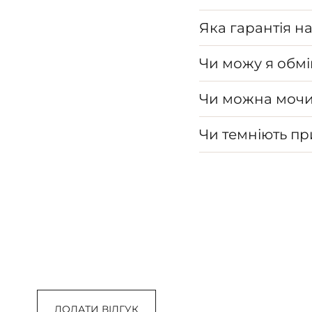
Яка гарантія н
Чи можу я обмі
Чи можна мочи
Чи темніють п
ДОДАТИ ВІДГУК