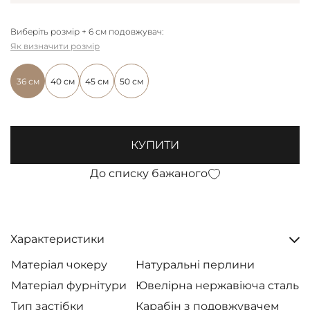
Виберіть розмір + 6 см подовжувач:
Як визначити розмір
36 см
40 см
45 см
50 см
КУПИТИ
До списку бажаного
Характеристики
Матеріал чокеру
Натуральні перлини
Матеріал фурнітури
Ювелірна нержавіюча сталь
Тип застібки
Карабін з подовжувачем