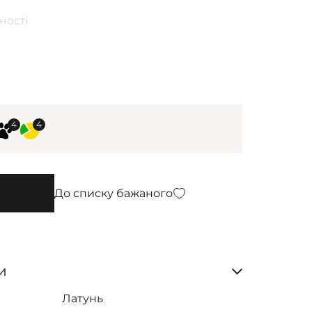
ності
До списку бажаного
и
Латунь