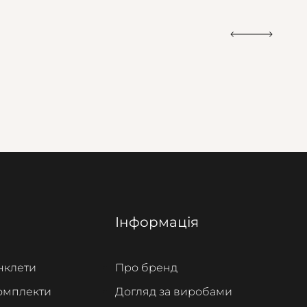
Інформація
нклети
Про бренд
омплекти
Догляд за виробами