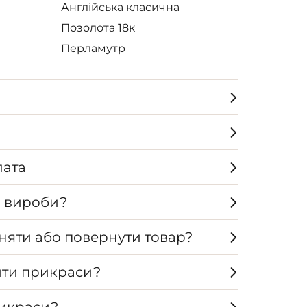
Англійська класична
Позолота 18к
Перламутр
лата
а вироби?
няти або повернути товар?
ти прикраси?