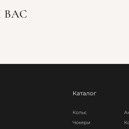
 ВАС
Каталог
Кольє
А
Чокери
К