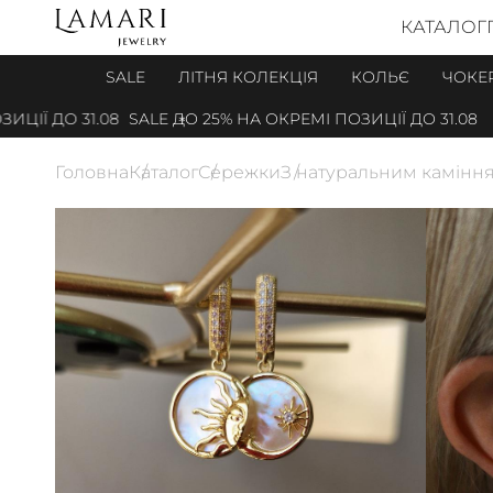
КАТАЛОГ
SALE
ЛІТНЯ КОЛЕКЦІЯ
КОЛЬЄ
ЧОКЕ
 ДО 31.08
SALE ДО 25% НА ОКРЕМІ ПОЗИЦІЇ ДО 31.08
SAL
Головна
Каталог
Сережки
З натуральним камінн