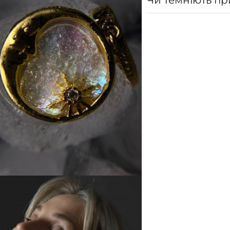
Чи темніють п