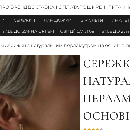
ПРО БРЕНД
ДОСТАВКА І ОПЛАТА
ПОШИРЕНІ ПИТАНН
РИ
СЕРЕЖКИ
ЛАНЦЮЖКИ
БРАСЛЕТИ
АНКЛЕТ
E ДО 25% НА ОКРЕМІ ПОЗИЦІЇ ДО 31.08
SALE ДО 25% НА О
ям
Сережки з натуральним перламутром на основі з ф
СЕРЕЖК
НАТУР
ПЕРЛАМ
ОСНОВІ