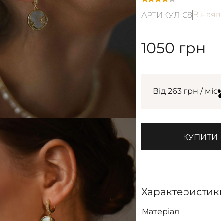
В наяв
АРТИКУЛ С8
1050
грн
Від 263 грн / міс
КУПИТИ
Характеристик
Матеріал