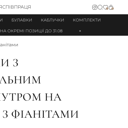
Я
СПІВПРАЦЯ
0
0
И
БУЛАВКИ
КАБЛУЧКИ
КОМПЛЕКТИ
КРЕМІ ПОЗИЦІЇ ДО 31.08
іанітами
И З
АЛЬНИМ
УТРОМ НА
 З ФІАНІТАМИ