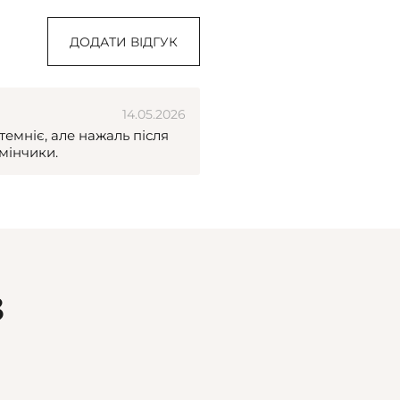
ДОДАТИ ВІДГУК
14.05.2026
темніє, але нажаль після
мінчики.
З