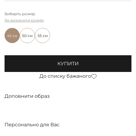
Виберіть розмір:
Як визначити розмір
45 см
50 см
55 см
КУПИТИ
До списку бажаного
Доповнити образ
Персонально для Вас