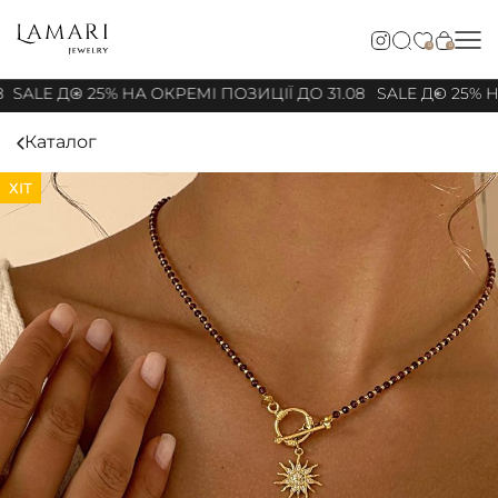
0
0
8
SALE ДО 25% НА ОКРЕМІ ПОЗИЦІЇ ДО 31.08
SALE ДО 25% Н
Каталог
ХІТ