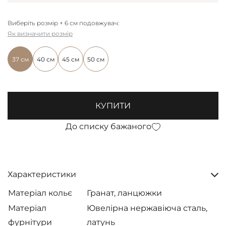
Виберіть розмір + 6 см подовжувач:
Як визначити розмір
37 см
40 см
45 см
50 см
КУПИТИ
До списку бажаного
Характеристики
Матеріал кольє
Гранат, ланцюжки
Матеріал
Ювелірна нержавіюча сталь,
фурнітури
латунь